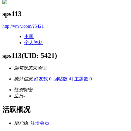
sps113
http://vm-v.com/?5421
主题
个人资料
sps113
(UID: 5421)
邮箱状态
未验证
统计信息
好友数 0
|
回帖数 4
|
主题数 0
性别
保密
生日
-
活跃概况
用户组
注册会员