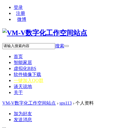
登录
注册
微博
搜索
首页
智能家居
虚拟化
BBS
软件镜像下载
一键加入QQ群
谈天说地
关于
VM-V数字化工作空间站点
›
sps113
›
个人资料
加为好友
发送消息